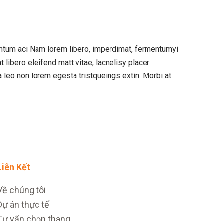
entum aci Nam lorem libero, imperdimat, fermentumyi
t libero eleifend matt vitae, lacnelisy placer
a leo non lorem egesta tristqueings extin. Morbi at
Liên Kết
Về chúng tôi
Dự án thực tế
Tư vấn chọn thang