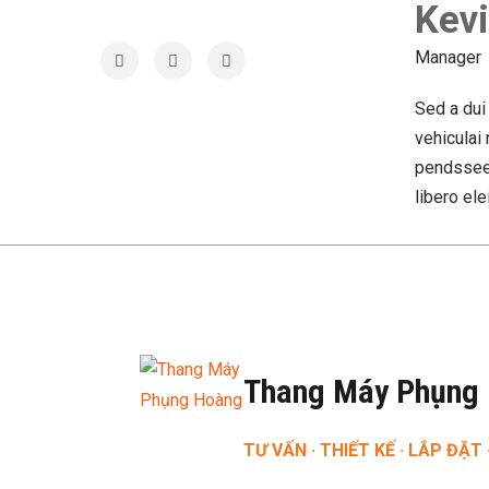
Kevi
Manager
Sed a dui
vehiculai 
pendssee 
libero ele
Thang Máy Phụng
TƯ VẤN · THIẾT KẾ · LẮP ĐẶT 