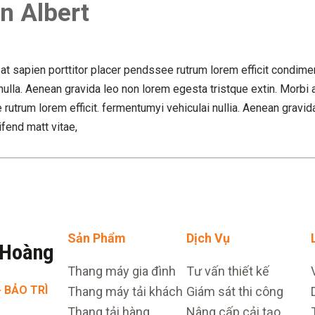
n Albert
 at sapien porttitor placer pendssee rutrum lorem efficit condim
nulla. Aenean gravida leo non lorem egesta tristque extin. Morbi a
rutrum lorem efficit. fermentumyi vehiculai nullia. Aenean gravid
ifend matt vitae,
Sản Phẩm
Dịch Vụ
 Hoàng
Thang máy gia đình
Tư vấn thiết kế
· BẢO TRÌ
Thang máy tải khách
Giám sát thi công
Thang tải hàng
Nâng cấp cải tạo