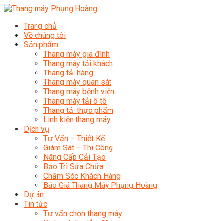
Trang chủ
Về chúng tôi
Sản phẩm
Thang máy gia đình
Thang máy tải khách
Thang tải hàng
Thang máy quan sát
Thang máy bệnh viện
Thang máy tải ô tô
Thang tải thực phẩm
Linh kiện thang máy
Dịch vụ
Tư Vấn – Thiết Kế
Giám Sát – Thi Công
Nâng Cấp Cải Tạo
Bảo Trì Sửa Chữa
Chăm Sóc Khách Hàng
Báo Giá Thang Máy Phụng Hoàng
Dự án
Tin tức
Tư vấn chọn thang máy