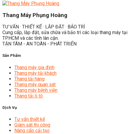
Thang Máy Phụng Hoàng
TƯ VẤN · THIẾT KẾ · LẮP ĐẶT · BẢO TRÌ
Cung cấp, lắp đặt, sửa chữa và bảo trì các loại thang máy tại
TP.HCM và các tỉnh lân cận.
TẬN TÂM - AN TOÀN - PHÁT TRIỂN
Sản Phẩm
Thang máy gia đình
Thang máy tải khách
Thang tải hàng
Thang máy quan sát
Thang máy bệnh viện
Thang tải ô tô
Dịch Vụ
Tư vấn thiết kế
Giám sát thi công
Nâng cấp cải tạo