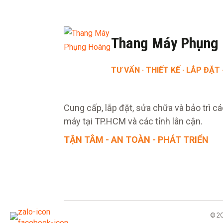
Thang Máy Phụng
TƯ VẤN · THIẾT KẾ · LẮP ĐẶT 
Cung cấp, lắp đặt, sửa chữa và bảo trì cá
máy tại TP.HCM và các tỉnh lân cận.
TẬN TÂM - AN TOÀN - PHÁT TRIỂN
© 2