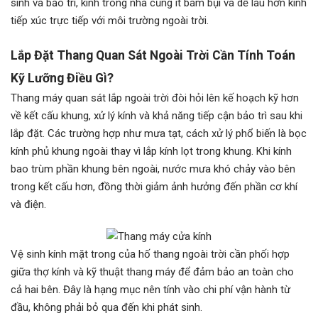
sinh và bảo trì, kính trong nhà cũng ít bám bụi và dễ lau hơn kính
tiếp xúc trực tiếp với môi trường ngoài trời.
Lắp Đặt
Thang Quan Sát Ngoài Trời Cần Tính Toán
Kỹ Lưỡng Điều Gì?
Thang máy quan sát lắp ngoài trời đòi hỏi lên kế hoạch kỹ hơn
về kết cấu khung, xử lý kính và khả năng tiếp cận bảo trì sau khi
lắp đặt. Các trường hợp như mưa tạt, cách xử lý phổ biến là bọc
kính phủ khung ngoài thay vì lắp kính lọt trong khung. Khi kính
bao trùm phần khung bên ngoài, nước mưa khó chảy vào bên
trong kết cấu hơn, đồng thời giảm ảnh hưởng đến phần cơ khí
và điện.
Vệ sinh kính mặt trong của hố thang ngoài trời cần phối hợp
giữa thợ kính và kỹ thuật thang máy để đảm bảo an toàn cho
cả hai bên. Đây là hạng mục nên tính vào chi phí vận hành từ
đầu, không phải bỏ qua đến khi phát sinh.