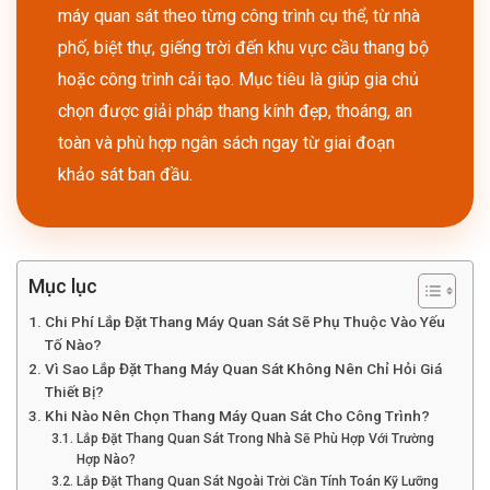
máy quan sát theo từng công trình cụ thể, từ nhà
phố, biệt thự, giếng trời đến khu vực cầu thang bộ
hoặc công trình cải tạo. Mục tiêu là giúp gia chủ
chọn được giải pháp thang kính đẹp, thoáng, an
toàn và phù hợp ngân sách ngay từ giai đoạn
khảo sát ban đầu.
Mục lục
Chi Phí Lắp Đặt Thang Máy Quan Sát Sẽ Phụ Thuộc Vào Yếu
Tố Nào?
Vì Sao Lắp Đặt Thang Máy Quan Sát Không Nên Chỉ Hỏi Giá
Thiết Bị?
Khi Nào Nên Chọn Thang Máy Quan Sát Cho Công Trình?
Lắp Đặt Thang Quan Sát Trong Nhà Sẽ Phù Hợp Với Trường
Hợp Nào?
Lắp Đặt Thang Quan Sát Ngoài Trời Cần Tính Toán Kỹ Lưỡng