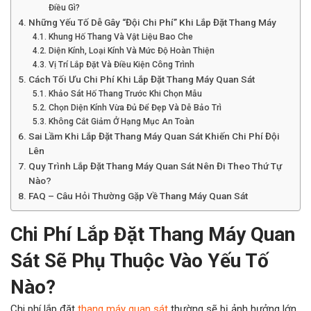
Điều Gì?
Những Yếu Tố Dễ Gây “Đội Chi Phí” Khi Lắp Đặt Thang Máy
Khung Hố Thang Và Vật Liệu Bao Che
Diện Kính, Loại Kính Và Mức Độ Hoàn Thiện
Vị Trí Lắp Đặt Và Điều Kiện Công Trình
Cách Tối Ưu Chi Phí Khi Lắp Đặt Thang Máy Quan Sát
Khảo Sát Hố Thang Trước Khi Chọn Mẫu
Chọn Diện Kính Vừa Đủ Để Đẹp Và Dễ Bảo Trì
Không Cắt Giảm Ở Hạng Mục An Toàn
Sai Lầm Khi Lắp Đặt Thang Máy Quan Sát Khiến Chi Phí Đội
Lên
Quy Trình Lắp Đặt Thang Máy Quan Sát Nên Đi Theo Thứ Tự
Nào?
FAQ – Câu Hỏi Thường Gặp Về Thang Máy Quan Sát
Chi Phí
Lắp Đặt Thang Máy Quan
Sát Sẽ Phụ Thuộc Vào Yếu Tố
Nào?
Chi phí lắp đặt
thang máy quan sát
thường sẽ bị ảnh hưởng lớn