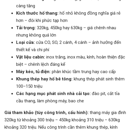
càng tăng
Kích thước hố thang:
hố nhỏ không đồng nghĩa giá rẻ
hơn – đôi khi phức tạp hơn
Tải trọng:
320kg, 450kg hay 630kg – giá chênh nhau
nhưng không quá lớn
Loại cửa:
cửa CO, SO, 2 cánh, 4 cánh – ảnh hưởng đến
thiết kế và chi phí
Vật liệu cabin:
inox trắng, inox màu, kính, hoàn thiện đặc
biệt – chênh lệch đáng kể
Máy kéo, tủ điện:
phân khúc tầm trung hay cao cấp
Khung thép hay hố bê tông:
khung thép phát sinh thêm
100–150 triệu
Các hạng mục phát sinh nhà cải tạo:
đào pit, cắt tỉa
cầu thang, làm phòng máy, bao che
Giá tham khảo (tùy công trình, cấu hình):
thang máy gia đình
320kg từ khoảng 300 triệu – 450kg khoảng 310 triệu – 630kg
khoảng 320 triệu. Nếu công trình cần thêm khung thép, kính