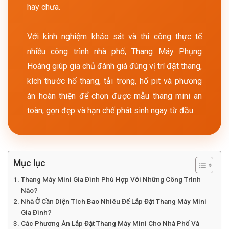
hay chưa.
Với kinh nghiệm khảo sát và thi công thực tế
nhiều công trình nhà phố, Thang Máy Phụng
Hoàng giúp gia chủ đánh giá đúng vị trí đặt thang,
kích thước hố thang, tải trọng, hố pit và phương
án hoàn thiện để chọn được mẫu thang mini an
toàn, gọn đẹp và hạn chế phát sinh ngay từ đầu.
Mục lục
Thang Máy Mini Gia Đình Phù Hợp Với Những Công Trình
Nào?
Nhà Ở Cần Diện Tích Bao Nhiêu Để Lắp Đặt Thang Máy Mini
Gia Đình?
Các Phương Án Lắp Đặt Thang Máy Mini Cho Nhà Phố Và