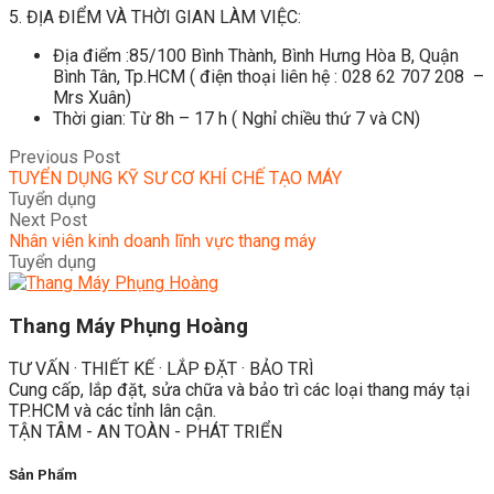
5. ĐỊA ĐIỂM VÀ THỜI GIAN LÀM VIỆC:
Địa điểm :85/100 Bình Thành, Bình Hưng Hòa B, Quận
Bình Tân, Tp.HCM ( điện thoại liên hệ : 028 62 707 208 –
Mrs Xuân)
Thời gian: Từ 8h – 17 h ( Nghỉ chiều thứ 7 và CN)
Previous Post
TUYỂN DỤNG KỸ SƯ CƠ KHÍ CHẾ TẠO MÁY
Tuyển dụng
Next Post
Nhân viên kinh doanh lĩnh vực thang máy
Tuyển dụng
Thang Máy Phụng Hoàng
TƯ VẤN · THIẾT KẾ · LẮP ĐẶT · BẢO TRÌ
Cung cấp, lắp đặt, sửa chữa và bảo trì các loại thang máy tại
TP.HCM và các tỉnh lân cận.
TẬN TÂM - AN TOÀN - PHÁT TRIỂN
Sản Phẩm