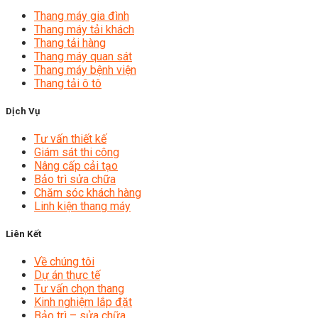
Thang máy gia đình
Thang máy tải khách
Thang tải hàng
Thang máy quan sát
Thang máy bệnh viện
Thang tải ô tô
Dịch Vụ
Tư vấn thiết kế
Giám sát thi công
Nâng cấp cải tạo
Bảo trì sửa chữa
Chăm sóc khách hàng
Linh kiện thang máy
Liên Kết
Về chúng tôi
Dự án thực tế
Tư vấn chọn thang
Kinh nghiệm lắp đặt
Bảo trì – sửa chữa