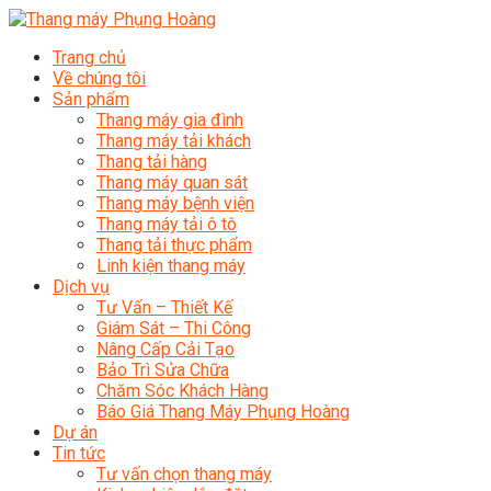
Trang chủ
Về chúng tôi
Sản phẩm
Thang máy gia đình
Thang máy tải khách
Thang tải hàng
Thang máy quan sát
Thang máy bệnh viện
Thang máy tải ô tô
Thang tải thực phẩm
Linh kiện thang máy
Dịch vụ
Tư Vấn – Thiết Kế
Giám Sát – Thi Công
Nâng Cấp Cải Tạo
Bảo Trì Sửa Chữa
Chăm Sóc Khách Hàng
Báo Giá Thang Máy Phụng Hoàng
Dự án
Tin tức
Tư vấn chọn thang máy