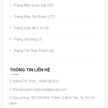
33
Thang Máy Quan Sát
33
products
27
Thang Máy Tải Khách
27
products
4
Thang máy tải Ô tô
4
products
7
Thang tải hàng
7
products
5
Thang Tải Thực Phẩm
5
products
THÔNG TIN LIÊN HỆ
028 6270 7208 – 0908 587016
thangmayphunghoang@gmail.com
Văn phòng : 85/100 Bình Thành, Q.Bình Tân, Tp. Hồ Chí
Minh