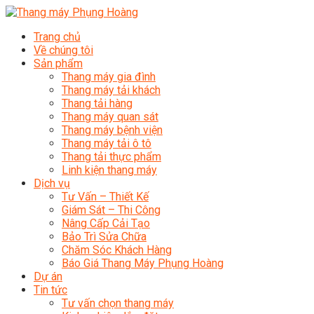
Trang chủ
Về chúng tôi
Sản phẩm
Thang máy gia đình
Thang máy tải khách
Thang tải hàng
Thang máy quan sát
Thang máy bệnh viện
Thang máy tải ô tô
Thang tải thực phẩm
Linh kiện thang máy
Dịch vụ
Tư Vấn – Thiết Kế
Giám Sát – Thi Công
Nâng Cấp Cải Tạo
Bảo Trì Sửa Chữa
Chăm Sóc Khách Hàng
Báo Giá Thang Máy Phụng Hoàng
Dự án
Tin tức
Tư vấn chọn thang máy