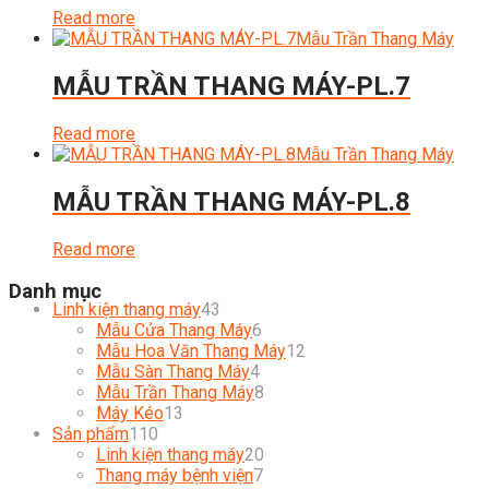
Read more
Mẫu Trần Thang Máy
MẪU TRẦN THANG MÁY-PL.7
Read more
Mẫu Trần Thang Máy
MẪU TRẦN THANG MÁY-PL.8
Read more
Danh mục
43
Linh kiện thang máy
43
products
6
Mẫu Cửa Thang Máy
6
products
12
Mẫu Hoa Văn Thang Máy
12
4
products
Mẫu Sàn Thang Máy
4
products
8
Mẫu Trần Thang Máy
8
13
products
Máy Kéo
13
110
products
Sản phẩm
110
products
20
Linh kiện thang máy
20
7
products
Thang máy bệnh viện
7