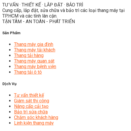
TƯ VẤN · THIẾT KẾ · LẮP ĐẶT · BẢO TRÌ
Cung cấp, lắp đặt, sửa chữa và bảo trì các loại thang máy tại
TP.HCM và các tỉnh lân cận.
TẬN TÂM - AN TOÀN - PHÁT TRIỂN
Sản Phẩm
Thang máy gia đình
Thang máy tải khách
Thang tải hàng
Thang máy quan sát
Thang máy bệnh viện
Thang tải ô tô
Dịch Vụ
Tư vấn thiết kế
Giám sát thi công
Nâng cấp cải tạo
Bảo trì sửa chữa
Chăm sóc khách hàng
Linh kiện thang máy