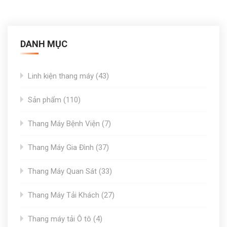
DANH MỤC
43
Linh kiện thang máy
43
products
110
Sản phẩm
110
products
7
Thang Máy Bệnh Viện
7
products
37
Thang Máy Gia Đình
37
products
33
Thang Máy Quan Sát
33
products
27
Thang Máy Tải Khách
27
products
4
Thang máy tải Ô tô
4