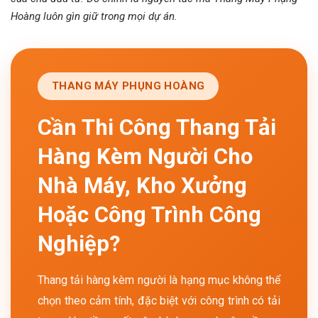
Hoàng luôn gìn giữ trong mọi dự án.
THANG MÁY PHỤNG HOÀNG
Cần Thi Công Thang Tải
Hàng Kèm Người Cho
Nhà Máy, Kho Xưởng
Hoặc Công Trình Công
Nghiệp?
Thang tải hàng kèm người là hạng mục không thể
chọn theo cảm tính, đặc biệt với công trình có tải