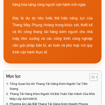
hàng hóa nặng cùng người vận hành mỗi ngày.
Đây là dự án tiêu biểu thể hiện năng lực của
Thang Máy Phụng Hoàng trong khảo sát, thiết kế
và thi công thang tải hàng kèm người cho nhà
máy, kho xưởng và các công trình công nghiệp
cần giải pháp bền bỉ, an toàn và phù hợp với quy
trình vận hành thực tế.
Mục lục
Tổng Quan Dự Án Thang Tải Hàng Kèm Người Tại Tiền
Giang
Thang Tải Hàng Kèm Người Và Bài Toán Vận Hành Của Nhà
Máy Lốp ADVANCE
Phương Án Lắp Đặt Thang Tải Hàng Kèm Người Phụng