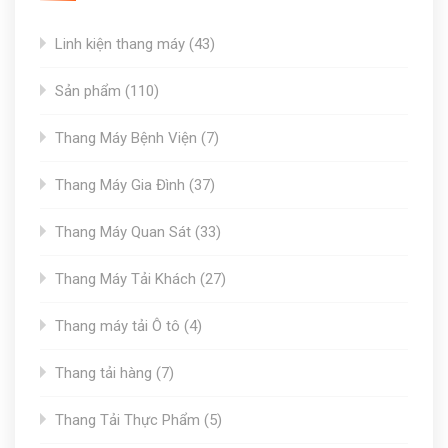
43
Linh kiện thang máy
43
products
110
Sản phẩm
110
products
7
Thang Máy Bệnh Viện
7
products
37
Thang Máy Gia Đình
37
products
33
Thang Máy Quan Sát
33
products
27
Thang Máy Tải Khách
27
products
4
Thang máy tải Ô tô
4
products
7
Thang tải hàng
7
products
5
Thang Tải Thực Phẩm
5
products