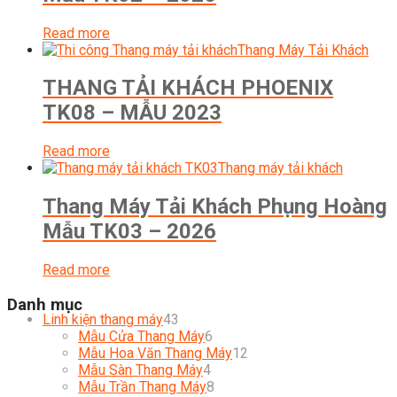
Read more
Thang Máy Tải Khách
THANG TẢI KHÁCH PHOENIX
TK08 – MẪU 2023
Read more
Thang máy tải khách
Thang Máy Tải Khách Phụng Hoàng
Mẫu TK03 – 2026
Read more
Danh mục
43
Linh kiện thang máy
43
products
6
Mẫu Cửa Thang Máy
6
products
12
Mẫu Hoa Văn Thang Máy
12
4
products
Mẫu Sàn Thang Máy
4
products
8
Mẫu Trần Thang Máy
8