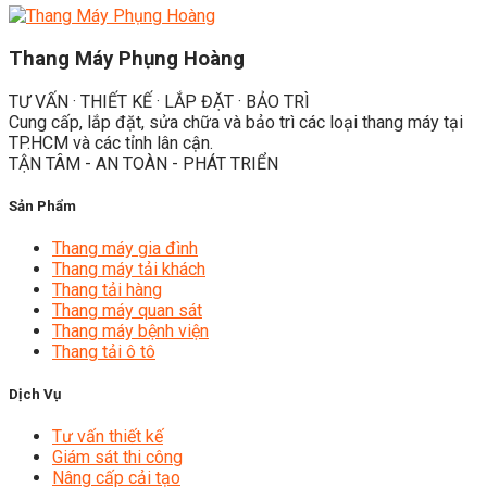
Thang Máy Phụng Hoàng
TƯ VẤN · THIẾT KẾ · LẮP ĐẶT · BẢO TRÌ
Cung cấp, lắp đặt, sửa chữa và bảo trì các loại thang máy tại
TP.HCM và các tỉnh lân cận.
TẬN TÂM - AN TOÀN - PHÁT TRIỂN
Sản Phẩm
Thang máy gia đình
Thang máy tải khách
Thang tải hàng
Thang máy quan sát
Thang máy bệnh viện
Thang tải ô tô
Dịch Vụ
Tư vấn thiết kế
Giám sát thi công
Nâng cấp cải tạo