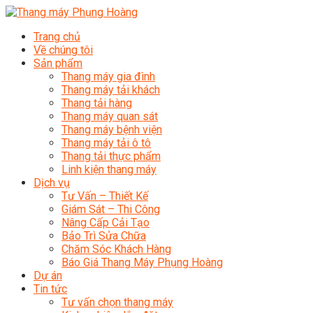
Trang chủ
Về chúng tôi
Sản phẩm
Thang máy gia đình
Thang máy tải khách
Thang tải hàng
Thang máy quan sát
Thang máy bệnh viện
Thang máy tải ô tô
Thang tải thực phẩm
Linh kiện thang máy
Dịch vụ
Tư Vấn – Thiết Kế
Giám Sát – Thi Công
Nâng Cấp Cải Tạo
Bảo Trì Sửa Chữa
Chăm Sóc Khách Hàng
Báo Giá Thang Máy Phụng Hoàng
Dự án
Tin tức
Tư vấn chọn thang máy