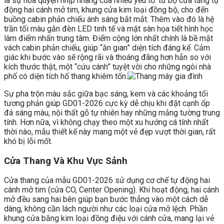
là sự hòa quyện nhịp nhàng của nhiều yếu tố: từ bộ cửa tầng tự
động hai cánh mở tim, khung cửa kim loại đồng bộ, cho đến
buồng cabin phản chiếu ánh sáng bắt mắt. Thêm vào đó là hệ
trần tối màu gắn đèn LED tinh tế và mặt sàn họa tiết hình học
làm điểm nhấn trung tâm. Điểm cộng lớn nhất chính là bề mặt
vách cabin phản chiếu, giúp “ăn gian” diện tích đáng kể. Cảm
giác khi bước vào sẽ rộng rãi và thoáng đãng hơn hẳn so với
kích thước thật, một “cứu cánh” tuyệt vời cho những ngôi nhà
phố có diện tích hố thang khiêm tốn.
Sự pha trộn màu sắc giữa bạc sáng, kem và các khoảng tối
tương phản giúp GD01-2026 cực kỳ dễ chịu khi đặt cạnh ốp
đá sáng màu, nội thất gỗ tự nhiên hay những mảng tường trung
tính. Hơn nữa, vì không chạy theo một xu hướng cá tính nhất
thời nào, mẫu thiết kế này mang một vẻ đẹp vượt thời gian, rất
khó bị lỗi mốt.
Cửa Thang Và Khu Vực Sảnh
Cửa thang của mẫu GD01-2026 sử dụng cơ chế tự động hai
cánh mở tim (cửa CO, Center Opening). Khi hoạt động, hai cánh
mở đều sang hai bên giúp bạn bước thẳng vào một cách dễ
dàng, không cần lách người như các loại cửa mở lệch. Phần
khung cửa bằng kim loại đồng điệu với cánh cửa, mang lại vẻ