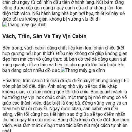
chỉn chu ngay từ cái nhìn đầu tiên ở hành lang. Nút bấm tầng
cũng được xếp gọn gàng ngay cạnh cửa chứ không làm tốn
diện tích vách. Nếu hành lang nhà bạn hơi hẹp, thiết kế này sẽ
giúp tối ưu không gian, không bị vướng víu lối đi.
Vách, Trần, Sàn Và Tay Vịn Cabin
Bên trong, vách cabin dùng chất liệu kim loại phản chiếu (kết
hợp gương nếu bạn thích). Điều này không chỉ giúp không gian
đẹp hơn mà còn vô cùng thực tế: bạn có thể dễ dàng quan sát
xung quanh, rất an tâm và tiện lợi cho người lớn tuổi hoặc khi
bạn đang xách nhiều đồ đạc.
Phía trên, trần cabin tối màu được điểm xuyết những bóng LED
tròn phân bố đều đặn. Ánh sáng nhờ vậy sẽ tỏa đều khắp
không gian, xóa tan những góc tối khó chịu. Bao quanh vách là
hệ thống tay vịn inox chắc chắn, một trang bị nhỏ nhưng có võ
giúp các thành viên, đặc biệt là ông bà, đứng vững vàng và an
toàn hơn khi di chuyển. Ngay dưới chân, sàn cabin với nền
sáng, viền tối cùng họa tiết hình sao ở giữa sẽ tạo điểm nhấn
thu hút ngay khi cửa mở ra. Bảng điều khiển được đặt dọc theo
vách, vừa tầm mắt để bạn thao tác bấm nút một cách tự nhiên
nhất.