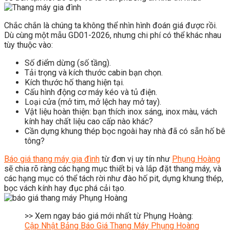
Chắc chắn là chúng ta không thể nhìn hình đoán giá được rồi.
Dù cùng một mẫu GD01-2026, nhưng chi phí có thể khác nhau
tùy thuộc vào:
Số điểm dừng (số tầng).
Tải trọng và kích thước cabin bạn chọn.
Kích thước hố thang hiện tại.
Cấu hình động cơ máy kéo và tủ điện.
Loại cửa (mở tim, mở lệch hay mở tay).
Vật liệu hoàn thiện: bạn thích inox sáng, inox màu, vách
kính hay chất liệu cao cấp nào khác?
Cần dựng khung thép bọc ngoài hay nhà đã có sẵn hố bê
tông?
Báo giá thang máy gia đình
từ đơn vị uy tín như
Phụng Hoàng
sẽ chia rõ ràng các hạng mục thiết bị và lắp đặt thang máy, và
các hạng mục có thể tách rời như đào hố pit, dựng khung thép,
bọc vách kính hay đục phá cải tạo.
>> Xem ngay báo giá mới nhất từ Phụng Hoàng:
Cập Nhật Bảng Báo Giá Thang Máy Phụng Hoàng