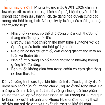
Thang máy gia đình
Phụng Hoàng mẫu GD01-2026 chính là
lựa chọn tối ưu cho các loại hình nhà phố, biệt thự yêu thích
phong cách hiện đại, thanh lịch, dễ dàng hòa quyện cùng các
mảng nội thất trung tính. Nó cực kỳ lý tưởng nếu nhà bạn thuộc
các trường hợp:
Nhà phố xây mới, có thể chủ động chừa kích thước hố
thang chuẩn ngay từ đầu.
Biệt thự cần một chiếc thang máy tone-sur-tone với đá
ốp sáng màu hoặc nội thất gỗ tự nhiên.
Gia đình có người lớn tuổi, cần không gian thang máy an
toàn và thuận tiện.
Nhà cải tạo đang có hố thang chờ hoặc khoảng không
giếng trời đủ rộng.
Bạn muốn không gian bên trong cabin có cảm giác rộng
rãi hơn thực tế.
Đối với công trình cảo tạo, khi tiến hành đo đạc, bạn hãy đo ở
điểm hẹp nhất của cầu thang chứ đừng đo ở chỗ rộng nhất. Có
những chỗ nhìn bằng mắt thì thấy rộng, nhưng trừ hao phần
khung thép và lớp vỏ bọc bên ngoài thì lại không lọt. Đừng quá
lo lắng, hãy gửi hình ảnh cho Phụng Hoàng, đội ngũ kỹ thuật
sẽ đến tận nơi đo đạc và tư vấn phương án khả thi nhất.