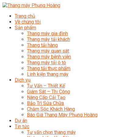
Trang chủ
Về chúng tôi
Sản phẩm
Thang máy gia đình
Thang máy tải khách
Thang tải hàng
Thang máy quan sát
Thang máy bệnh viện
Thang máy tải ô tô
Thang tải thực phẩm
Linh kiện thang máy
Dịch vụ
Tư Vấn – Thiết Kế
Giám Sát – Thi Công
Nâng Cấp Cải Tạo
Bảo Trì Sửa Chữa
Chăm Sóc Khách Hàng
Báo Giá Thang Máy Phụng Hoàng
Dự án
Tin tức
Tư vấn chọn thang máy