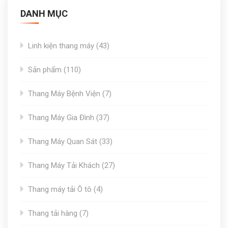
DANH MỤC
43
Linh kiện thang máy
43
products
110
Sản phẩm
110
products
7
Thang Máy Bệnh Viện
7
products
37
Thang Máy Gia Đình
37
products
33
Thang Máy Quan Sát
33
products
27
Thang Máy Tải Khách
27
products
4
Thang máy tải Ô tô
4
products
7
Thang tải hàng
7
products