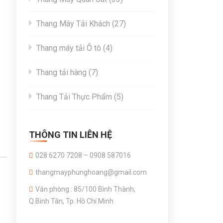
products
27
Thang Máy Tải Khách
27
products
4
Thang máy tải Ô tô
4
products
7
Thang tải hàng
7
products
5
Thang Tải Thực Phẩm
5
products
THÔNG TIN LIÊN HỆ
028 6270 7208 – 0908 587016
thangmayphunghoang@gmail.com
Văn phòng : 85/100 Bình Thành,
Q.Bình Tân, Tp. Hồ Chí Minh