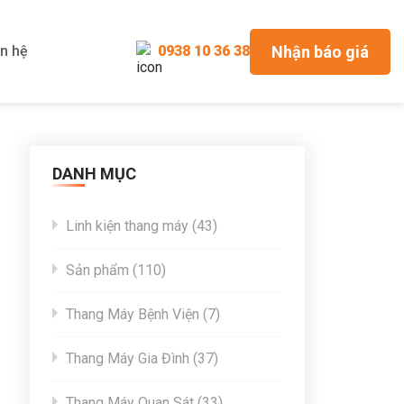
Nhận báo giá
ên hệ
0938 10 36 38
DANH MỤC
43
Linh kiện thang máy
43
products
110
Sản phẩm
110
products
7
Thang Máy Bệnh Viện
7
products
37
Thang Máy Gia Đình
37
products
33
Thang Máy Quan Sát
33