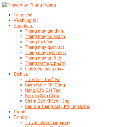
Trang chủ
Về chúng tôi
Sản phẩm
Thang máy gia đình
Thang máy tải khách
Thang tải hàng
Thang máy quan sát
Thang máy bệnh viện
Thang máy tải ô tô
Thang tải thực phẩm
Linh kiện thang máy
Dịch vụ
Tư Vấn – Thiết Kế
Giám Sát – Thi Công
Nâng Cấp Cải Tạo
Bảo Trì Sửa Chữa
Chăm Sóc Khách Hàng
Báo Giá Thang Máy Phụng Hoàng
Dự án
Tin tức
Tư vấn chọn thang máy