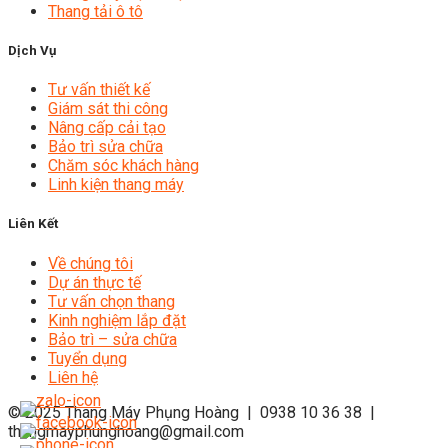
Thang tải ô tô
Dịch Vụ
Tư vấn thiết kế
Giám sát thi công
Nâng cấp cải tạo
Bảo trì sửa chữa
Chăm sóc khách hàng
Linh kiện thang máy
Liên Kết
Về chúng tôi
Dự án thực tế
Tư vấn chọn thang
Kinh nghiệm lắp đặt
Bảo trì – sửa chữa
Tuyển dụng
Liên hệ
© 2025
Thang Máy Phụng Hoàng
| 0938 10 36 38 |
thangmayphunghoang@gmail.com