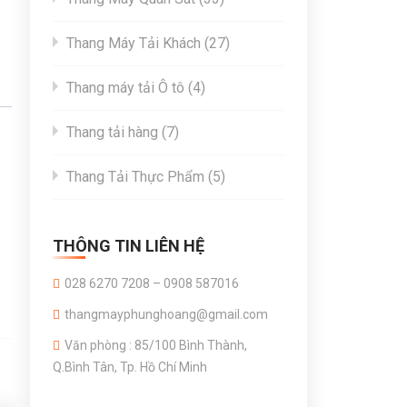
products
27
Thang Máy Tải Khách
27
products
4
Thang máy tải Ô tô
4
products
7
Thang tải hàng
7
products
5
Thang Tải Thực Phẩm
5
products
THÔNG TIN LIÊN HỆ
028 6270 7208 – 0908 587016
thangmayphunghoang@gmail.com
Văn phòng : 85/100 Bình Thành,
Q.Bình Tân, Tp. Hồ Chí Minh