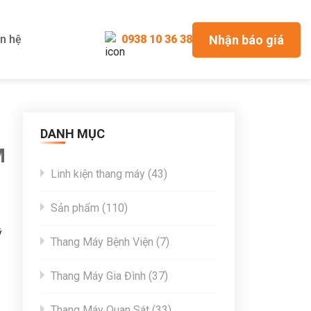
Nhận báo giá
ên hệ
0938 10 36 38
DANH MỤC
M
43
Linh kiện thang máy
43
products
110
Sản phẩm
110
products
ý
7
Thang Máy Bệnh Viện
7
products
37
Thang Máy Gia Đình
37
products
33
Thang Máy Quan Sát
33