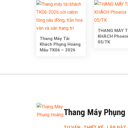
THANG MÁY T
KHÁCH Phoenix
Thang Máy Tải
05/TK
Khách Phụng Hoàng
Mẫu TK06 – 2026
Thang Máy Phụng
TƯ VẤN · THIẾT KẾ · LẮP ĐẶT 