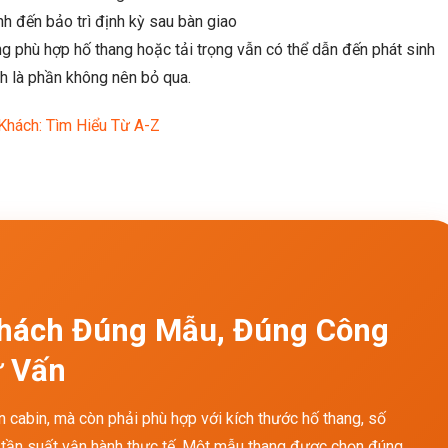
h đến bảo trì định kỳ sau bàn giao
 phù hợp hố thang hoặc tải trọng vẫn có thể dẫn đến phát sinh
nh là phần không nên bỏ qua.
Khách: Tìm Hiểu Từ A-Z
Khách Đúng Mẫu, Đúng Công
ư Vấn
cabin, mà còn phải phù hợp với kích thước hố thang, số
và tần suất vận hành thực tế. Một mẫu thang được chọn đúng