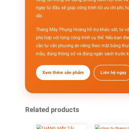
ngay từ đầu sẽ giúp công trình tối ưu chi phí,
dài.
Thang Máy Phụng Hoàng hỗ trợ khảo sát, tư vấ
phù hợp với từng công trình cụ thể. Nếu bạn 
cần tư vấn phương án riêng theo mặt bằng thực
mẫu, đúng thông số và đúng ngân sách trước kh
Xem thêm sản phẩm
Liên hệ ngay
Related products