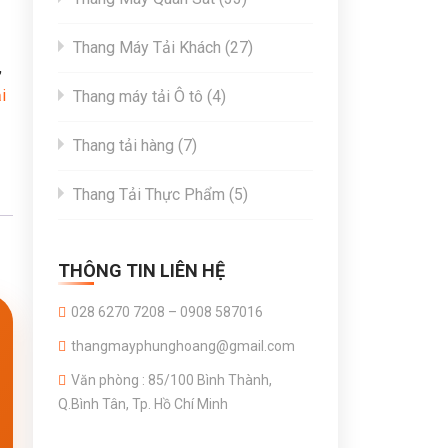
products
27
Thang Máy Tải Khách
27
,
products
i
4
Thang máy tải Ô tô
4
products
7
Thang tải hàng
7
products
5
Thang Tải Thực Phẩm
5
products
THÔNG TIN LIÊN HỆ
028 6270 7208 – 0908 587016
thangmayphunghoang@gmail.com
Văn phòng : 85/100 Bình Thành,
Q.Bình Tân, Tp. Hồ Chí Minh