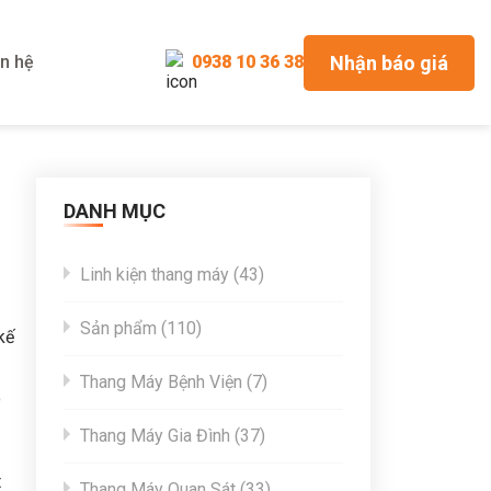
Nhận báo giá
ên hệ
0938 10 36 38
DANH MỤC
43
Linh kiện thang máy
43
products
110
Sản phẩm
110
kế
products
7
Thang Máy Bệnh Viện
7
o
products
37
Thang Máy Gia Đình
37
products
t
33
Thang Máy Quan Sát
33