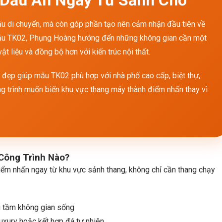
u di chuyển, mà còn góp phần tạo nên cảm nhận đầu tiên về
 mẫu TK02, Phụng Hoàng hướng đến những không gian cần một
t liệu và đồng bộ hơn với kiến trúc nội thất.
g đẹp giúp mẫu TK02 phù hợp với nhà phố cao cấp, biệt thự,
 trình muốn biến khu vực thang máy thành điểm nhấn thay vì
Công Trình Nào?
ểm nhấn ngay từ khu vực sảnh thang, không chỉ cần thang chạy
g tầm không gian sống
luxury hoặc kết hợp đá tự nhiên