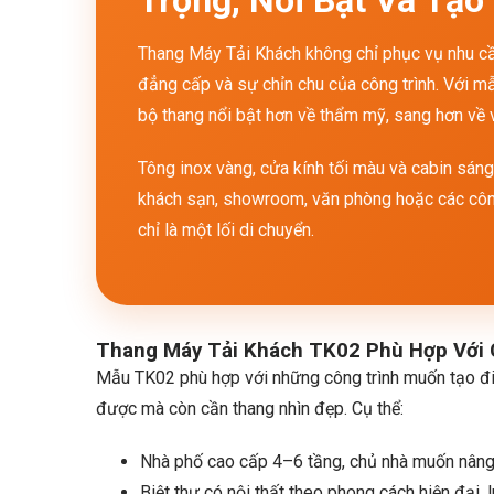
Thang Máy Tải Khách không chỉ phục vụ nhu cầ
đẳng cấp và sự chỉn chu của công trình. Với
bộ thang nổi bật hơn về thẩm mỹ, sang hơn về vậ
Tông inox vàng, cửa kính tối màu và cabin sán
khách sạn, showroom, văn phòng hoặc các công
chỉ là một lối di chuyển.
Thang Máy Tải Khách TK02 Phù Hợp Với 
Mẫu TK02 phù hợp với những công trình muốn tạo đi
được mà còn cần thang nhìn đẹp. Cụ thể:
Nhà phố cao cấp 4–6 tầng, chủ nhà muốn nân
Biệt thự có nội thất theo phong cách hiện đại, 