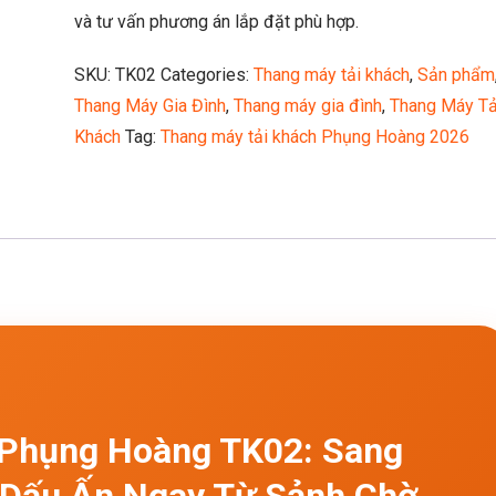
và tư vấn phương án lắp đặt phù hợp.
SKU:
TK02
Categories:
Thang máy tải khách
,
Sản phẩm
Thang Máy Gia Đình
,
Thang máy gia đình
,
Thang Máy Tả
Khách
Tag:
Thang máy tải khách Phụng Hoàng 2026
 Phụng Hoàng TK02: Sang
o Dấu Ấn Ngay Từ Sảnh Chờ