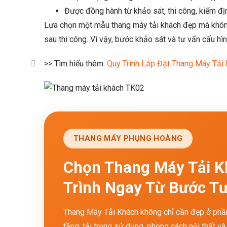
Được đồng hành từ khảo sát, thi công, kiểm địn
Lựa chọn một mẫu thang máy tải khách đẹp mà không
sau thi công. Vì vậy, bước khảo sát và tư vấn cấu hì
>> Tìm hiểu thêm:
Quy Trình Lắp Đặt Thang Máy Tải 
THANG MÁY PHỤNG HOÀNG
Chọn Thang Máy Tải 
Trình Ngay Từ Bước T
Thang Máy Tải Khách không chỉ cần đẹp ở phần 
tầng, tải trọng sử dụng, phong cách nội thất 