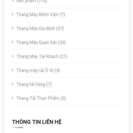
110
Sản phẩm
110
products
7
Thang Máy Bệnh Viện
7
products
37
Thang Máy Gia Đình
37
products
33
Thang Máy Quan Sát
33
products
27
Thang Máy Tải Khách
27
products
4
Thang máy tải Ô tô
4
products
7
Thang tải hàng
7
products
5
Thang Tải Thực Phẩm
5
products
THÔNG TIN LIÊN HỆ