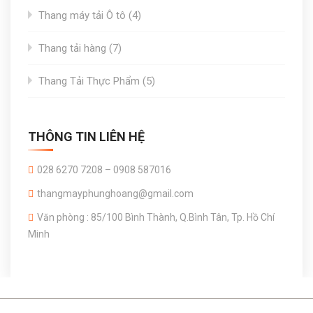
4
Thang máy tải Ô tô
4
products
7
Thang tải hàng
7
products
5
Thang Tải Thực Phẩm
5
products
THÔNG TIN LIÊN HỆ
028 6270 7208 – 0908 587016
thangmayphunghoang@gmail.com
Văn phòng : 85/100 Bình Thành, Q.Bình Tân, Tp. Hồ Chí
Minh