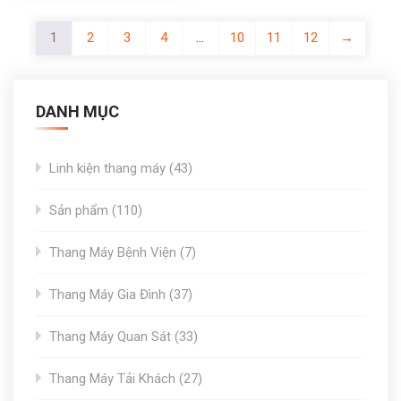
1
2
3
4
…
10
11
12
→
DANH MỤC
43
Linh kiện thang máy
43
products
110
Sản phẩm
110
products
7
Thang Máy Bệnh Viện
7
products
37
Thang Máy Gia Đình
37
products
33
Thang Máy Quan Sát
33
products
27
Thang Máy Tải Khách
27
products