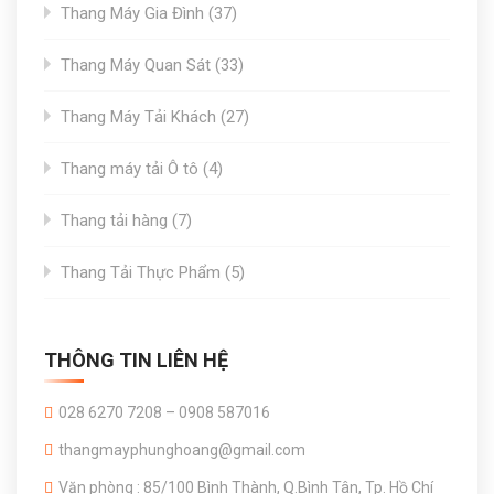
37
Thang Máy Gia Đình
37
products
33
Thang Máy Quan Sát
33
products
27
Thang Máy Tải Khách
27
products
4
Thang máy tải Ô tô
4
products
7
Thang tải hàng
7
products
5
Thang Tải Thực Phẩm
5
products
THÔNG TIN LIÊN HỆ
028 6270 7208 – 0908 587016
thangmayphunghoang@gmail.com
Văn phòng : 85/100 Bình Thành, Q.Bình Tân, Tp. Hồ Chí