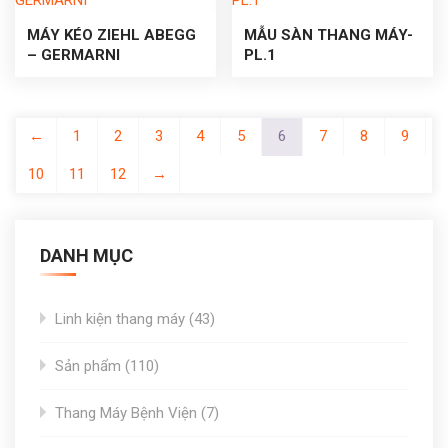
MÁY KÉO ZIEHL ABEGG
MẪU SÀN THANG MÁY-
– GERMARNI
PL.1
←
1
2
3
4
5
6
7
8
9
10
11
12
→
DANH MỤC
43
Linh kiện thang máy
43
products
110
Sản phẩm
110
products
7
Thang Máy Bệnh Viện
7
products