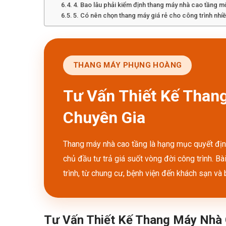
4. Bao lâu phải kiểm định thang máy nhà cao tầng mộ
5. Có nên chọn thang máy giá rẻ cho công trình nhi
THANG MÁY PHỤNG HOÀNG
Tư Vấn Thiết Kế Than
Chuyên Gia
Thang máy nhà cao tầng là hạng mục quyết định 
chủ đầu tư trả giá suốt vòng đời công trình. B
trình, từ chung cư, bệnh viện đến khách sạn và b
Tư Vấn Thiết Kế Thang Máy Nhà 