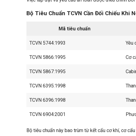
Bộ Tiêu Chuẩn TCVN Cần Đối Chiếu Khi 
Mã tiêu chuẩn
TCVN 5744:1993
Yêu 
TCVN 5866:1995
Cơ c
TCVN 5867:1995
Cabi
TCVN 6395:1998
Than
TCVN 6396:1998
Than
TCVN 6904:2001
Phươ
Bộ tiêu chuẩn này bao trùm từ kết cấu cơ khí, cơ cấ