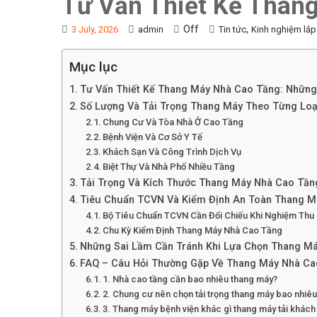
Tư Vấn Thiết Kế Than
Off
,
3 July, 2026
admin
Tin tức
Kinh nghiệm lắp
Mục lục
Tư Vấn Thiết Kế Thang Máy Nhà Cao Tầng: Những 
Số Lượng Và Tải Trọng Thang Máy Theo Từng Loạ
Chung Cư Và Tòa Nhà Ở Cao Tầng
Bệnh Viện Và Cơ Sở Y Tế
Khách Sạn Và Công Trình Dịch Vụ
Biệt Thự Và Nhà Phố Nhiều Tầng
Tải Trọng Và Kích Thước Thang Máy Nhà Cao Tầ
Tiêu Chuẩn TCVN Và Kiểm Định An Toàn Thang M
Bộ Tiêu Chuẩn TCVN Cần Đối Chiếu Khi Nghiệm Thu
Chu Kỳ Kiểm Định Thang Máy Nhà Cao Tầng
Những Sai Lầm Cần Tránh Khi Lựa Chọn Thang M
FAQ – Câu Hỏi Thường Gặp Về Thang Máy Nhà C
1. Nhà cao tầng cần bao nhiêu thang máy?
2. Chung cư nên chọn tải trọng thang máy bao nhiê
3. Thang máy bệnh viện khác gì thang máy tải khác