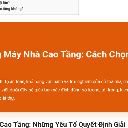
t lần?
ều tầng không?
g Máy Nhà Cao Tầng: Cách Chọn
độ an toàn, khả năng vận hành và trải nghiệm của cả tòa nhà, như
ài viết dưới đây sẽ giúp bạn xác định đúng số lượng, tải trọng, kí
iệt thự.
Cao Tầng: Những Yếu Tố Quyết Định Giải