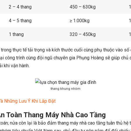
2 – 4 thang
450 – 630kg
1
4 – 5 thang
≥ 1.000kg
1
1 thang
320 – 450kg
1
 trong thực tế tải trọng và kích thước cuối cùng phụ thuộc vào số 
tại công trình cùng đội ngũ chuyên gia Phụng Hoàng sẽ giúp chủ 
i khi vận hành.
thang khung nhôm
Và Những Lưu Ý Khi Lắp Đặt
An Toàn Thang Máy Nhà Cao Tầng
toán; nửa còn lại là bảo đảm thang máy nhà cao tầng tuân thủ hệ 
 nhóm tiêu chuẩn Việt Nam sau, chủ đầu tư nên nắm để đối chiếu 