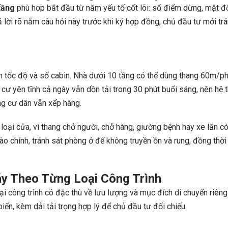
tầng
phù hợp bắt đầu từ năm yếu tố cốt lõi: số điểm dừng, mật độ
ả lời rõ năm câu hỏi này trước khi ký hợp đồng, chủ đầu tư mới t
 tốc độ và số cabin. Nhà dưới 10 tầng có thể dùng thang 60m/phú
g cư yên tĩnh cả ngày vẫn dồn tải trong 30 phút buổi sáng, nên hệ
ộng cư dân vẫn xếp hàng.
 loại cửa, vì thang chở người, chở hàng, giường bệnh hay xe lăn 
vào chính, tránh sát phòng ở để không truyền ồn và rung, đồng thờ
y Theo Từng Loại Công Trình
i công trình có đặc thù về lưu lượng và mục đích di chuyển riêng
n, kèm dải tải trọng hợp lý để chủ đầu tư đối chiếu.