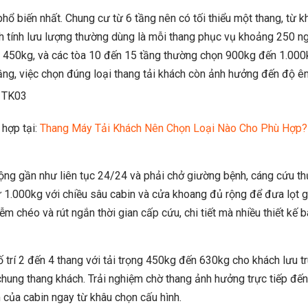
 biến nhất. Chung cư từ 6 tầng nên có tối thiểu một thang, từ k
ch tính lưu lượng thường dùng là mỗi thang phục vụ khoảng 250 
n 450kg, và các tòa 10 đến 15 tầng thường chọn 900kg đến 1.000
ầng, việc chọn đúng loại thang tải khách còn ảnh hưởng đến độ êm
 hợp tại:
Thang Máy Tải Khách Nên Chọn Loại Nào Cho Phù Hợp?
động gần như liên tục 24/24 và phải chở giường bệnh, cáng cứu th
 từ 1.000kg với chiều sâu cabin và cửa khoang đủ rộng để đưa lọt
m chéo và rút ngắn thời gian cấp cứu, chi tiết mà nhiều thiết kế 
trí 2 đến 4 thang với tải trọng 450kg đến 630kg cho khách lưu tr
hung thang khách. Trải nghiệm chờ thang ảnh hưởng trực tiếp đến 
 của cabin ngay từ khâu chọn cấu hình.