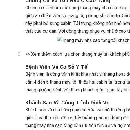
Chung Cư Và Tòa Nhà Ở Cao Tầng
Chung cư là nhóm sử dụng thang máy nhà cao tầng phổ
giờ cao điểm vừa có thang dự phòng khi bảo trì. Cá
này phải bổ sung cabin. Tải trọng không nên nhỏ hơ
thất của cư dân. Với dòng thang phục vụ nhà ở cao t
>> Xem thêm cách lựa chọn thang máy tải khách phù
Bệnh Viện Và Cơ Sở Y Tế
Bệnh viện là công trình khắt khe nhất vì thang hoạt 
cần 4 đến 5 thang máy, tối thiểu hai cabin tải trọng
thang giường bệnh với thang khách giúp giảm lây nhiễ
Khách Sạn Và Công Trình Dịch Vụ
Khách sạn và nhà hàng quy mô vừa và nhỏ thường bố 
giặt là và thức ăn để xe đẩy buồng phòng không đi c
thang máy nhà cao tầng cần ưu tiên tốc độ và độ êm