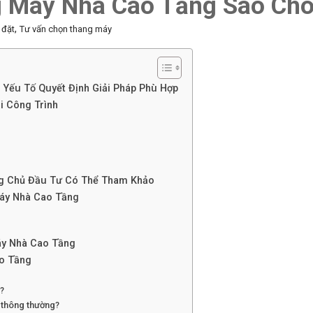
g Máy Nhà Cao Tầng Sao Cho
,
 đặt
Tư vấn chọn thang máy
Yếu Tố Quyết Định Giải Pháp Phù Hợp
i Công Trình
ng Chủ Đầu Tư Có Thể Tham Khảo
áy Nhà Cao Tầng
áy Nhà Cao Tầng
ao Tầng
u?
h thông thường?