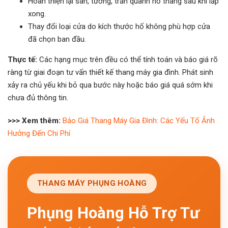
Hoàn thiện lại sàn, tường, trần quanh hố thang sau khi lắp
xong.
Thay đổi loại cửa do kích thước hố không phù hợp cửa
đã chọn ban đầu.
Thực tế:
Các hạng mục trên đều có thể tính toán và báo giá rõ
ràng từ giai đoạn tư vấn thiết kế thang máy gia đình. Phát sinh
xảy ra chủ yếu khi bỏ qua bước này hoặc báo giá quá sớm khi
chưa đủ thông tin.
>>> Xem thêm:
Báo Giá Thang Máy Gia Đình: Các Yếu Tố Ảnh
Hưởng Đến Chi Phí
THANG MÁY PHỤNG HOÀNG
Phụng Hoàng Hỗ Trợ Tư