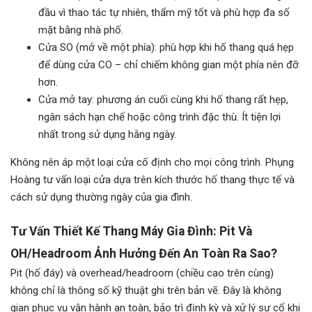
đầu vì thao tác tự nhiên, thẩm mỹ tốt và phù hợp đa số
mặt bằng nhà phố.
Cửa SO (mở về một phía): phù hợp khi hố thang quá hẹp
để dùng cửa CO – chỉ chiếm không gian một phía nên đỡ
hơn.
Cửa mở tay: phương án cuối cùng khi hố thang rất hẹp,
ngân sách hạn chế hoặc công trình đặc thù. Ít tiện lợi
nhất trong sử dụng hằng ngày.
Không nên áp một loại cửa cố định cho mọi công trình. Phụng
Hoàng tư vấn loại cửa dựa trên kích thước hố thang thực tế và
cách sử dụng thường ngày của gia đình.
Tư Vấn Thiết Kế Thang Máy Gia Đình:
Pit Và
OH/Headroom Ảnh Hưởng Đến An Toàn Ra Sao?
Pit (hố đáy) và overhead/headroom (chiều cao trên cùng)
không chỉ là thông số kỹ thuật ghi trên bản vẽ. Đây là không
gian phục vụ vận hành an toàn, bảo trì định kỳ và xử lý sự cố khi