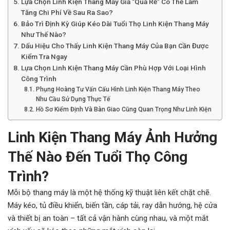
Lựa Chọn Linh Kiện Thang Máy Giá “Quá Rẻ” Có Thể Làm
Tăng Chi Phí Về Sau Ra Sao?
Bảo Trì Định Kỳ Giúp Kéo Dài Tuổi Thọ Linh Kiện Thang Máy
Như Thế Nào?
Dấu Hiệu Cho Thấy Linh Kiện Thang Máy Của Bạn Cần Được
Kiểm Tra Ngay
Lựa Chọn Linh Kiện Thang Máy Cần Phù Hợp Với Loại Hình
Công Trình
Phụng Hoàng Tư Vấn Cấu Hình Linh Kiện Thang Máy Theo
Nhu Cầu Sử Dụng Thực Tế
Hồ Sơ Kiểm Định Và Bàn Giao Cũng Quan Trọng Như Linh Kiện
Linh Kiện Thang Máy Ảnh Hưởng
Thế Nào Đến Tuổi Thọ Công
Trình?
Mỗi bộ thang máy là một hệ thống kỹ thuật liên kết chặt chẽ.
Máy kéo, tủ điều khiển, biến tần, cáp tải, ray dẫn hướng, hệ cửa
và thiết bị an toàn – tất cả vận hành cùng nhau, và một mắt