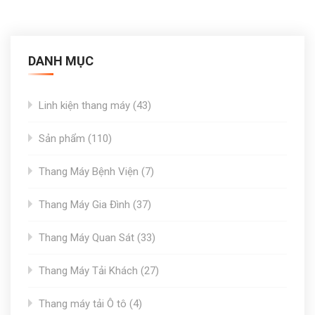
DANH MỤC
43
Linh kiện thang máy
43
products
110
Sản phẩm
110
products
7
Thang Máy Bệnh Viện
7
products
37
Thang Máy Gia Đình
37
products
33
Thang Máy Quan Sát
33
products
27
Thang Máy Tải Khách
27
products
4
Thang máy tải Ô tô
4