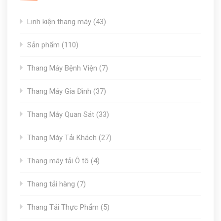
43
Linh kiện thang máy
43
products
110
Sản phẩm
110
products
7
Thang Máy Bệnh Viện
7
products
37
Thang Máy Gia Đình
37
products
33
Thang Máy Quan Sát
33
products
27
Thang Máy Tải Khách
27
products
4
Thang máy tải Ô tô
4
products
7
Thang tải hàng
7
products
5
Thang Tải Thực Phẩm
5
products