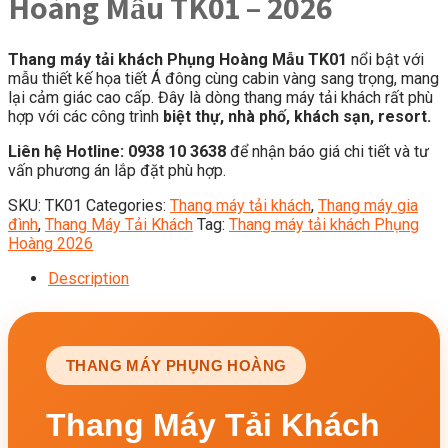
Hoàng Mẫu TK01 – 2026
Thang máy tải khách Phụng Hoàng Mẫu TK01
nổi bật với
mẫu thiết kế họa tiết Á đông cùng cabin vàng sang trọng, mang
lại cảm giác cao cấp. Đây là dòng thang máy tải khách rất phù
hợp với các công trình
biệt thự, nhà phố, khách sạn, resort.
Liên hệ Hotline: 0938 10 3638
để nhận báo giá chi tiết và tư
vấn phương án lắp đặt phù hợp.
SKU:
TK01
Categories:
Thang máy tải khách
,
Thang máy gia
đình
,
Thang Máy Tải Khách
Tag:
Thang máy tải khách Phụng
Hoàng 2026
Description
THANG MÁY PHỤNG HOÀNG
Thang Máy Tải Khách