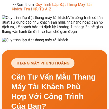
>> Xem thêm:
Quy Trình Lắp Đặt Thang Máy Tải
Khách: Tìm Hiểu Từ A-Z
Với công trình có tần
suất sử dụng cao như khách sạn mini, nhà hàng hoặc căn hộ
dịch vụ, kế hoạch bảo trì định kỳ khoảng 1 tháng/lần sẽ giúp
thang vận hành ổn định và hạn chế gián đoạn.
THANG MÁY PHỤNG HOÀNG
Cần Tư Vấn Mẫu Thang
Máy Tải Khách Phù
Hợp Với Công Trình
Của Bạn?