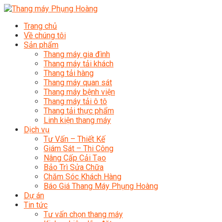
Trang chủ
Về chúng tôi
Sản phẩm
Thang máy gia đình
Thang máy tải khách
Thang tải hàng
Thang máy quan sát
Thang máy bệnh viện
Thang máy tải ô tô
Thang tải thực phẩm
Linh kiện thang máy
Dịch vụ
Tư Vấn – Thiết Kế
Giám Sát – Thi Công
Nâng Cấp Cải Tạo
Bảo Trì Sửa Chữa
Chăm Sóc Khách Hàng
Báo Giá Thang Máy Phụng Hoàng
Dự án
Tin tức
Tư vấn chọn thang máy