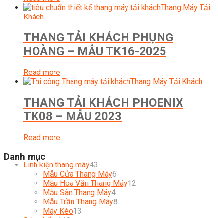
Thang Máy Tải
Khách
THANG TẢI KHÁCH PHỤNG
HOÀNG – MẪU TK16-2025
Read more
Thang Máy Tải Khách
THANG TẢI KHÁCH PHOENIX
TK08 – MẪU 2023
Read more
Danh mục
43
Linh kiện thang máy
43
products
6
Mẫu Cửa Thang Máy
6
products
12
Mẫu Hoa Văn Thang Máy
12
4
products
Mẫu Sàn Thang Máy
4
products
8
Mẫu Trần Thang Máy
8
13
products
Máy Kéo
13