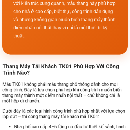
với kiến trúc xung quanh, mẫu thang này phù hợp
cho nhà ở cao cấp, biệt thự, công trình dân dụng
và những không gian muốn biến thang máy thành
điểm nhấn nội thất thay vì chỉ là một thiết bị kỹ
thuật.
Thang Máy Tải Khách TK01 Phù Hợp Với Công
Trình Nào?
Mẫu TK01 không phải mẫu thang phổ thông dành cho mọi
công trình. Đây là lựa chọn phù hợp khi công trình muốn biến
thang máy thành một điểm nhấn nội thất – chứ không chỉ là
một hộp di chuyển.
Dưới đây là các loại hình công trình phù hợp nhất với lựa chọn
lắp đặt – thi công thang máy tải khách mã TK01:
Nhà phố cao cấp 4–6 tầng có đầu tư thiết kế sảnh, hành