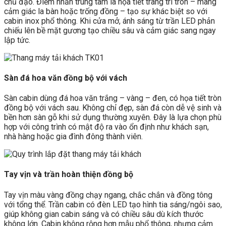
chủ đạo. Điểm nhấn trung tâm là họa tiết trang trí tròn – mang
cảm giác la bàn hoặc trống đồng – tạo sự khác biệt so với
cabin inox phổ thông. Khi cửa mở, ánh sáng từ trần LED phản
chiếu lên bề mặt gương tạo chiều sâu và cảm giác sang ngay
lập tức.
Sàn đá hoa văn đồng bộ với vách
Sàn cabin dùng đá hoa văn trắng – vàng – đen, có họa tiết tròn
đồng bộ với vách sau. Không chỉ đẹp, sàn đá còn dễ vệ sinh và
bền hơn sàn gỗ khi sử dụng thường xuyên. Đây là lựa chọn phù
hợp với công trình có mật độ ra vào ổn định như khách sạn,
nhà hàng hoặc gia đình đông thành viên.
Tay vịn và trần hoàn thiện đồng bộ
Tay vịn màu vàng đồng chạy ngang, chắc chắn và đồng tông
với tổng thể. Trần cabin có đèn LED tạo hình tia sáng/ngôi sao,
giúp không gian cabin sáng và có chiều sâu dù kích thước
không lớn. Cabin không rộng hơn mẫu phổ thông, nhưng cảm