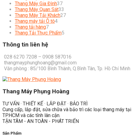
37
products
Thang Máy Gia Đình
37
products
33
Thang Máy Quan Sát
33
products
27
Thang Máy Tải Khách
27
4
products
Thang máy tải Ô tô
4
7
products
Thang tải hàng
7
products
5
Thang Tải Thực Phẩm
5
products
Thông tin liên hệ
028 6270 7208 – 0908 587016
thangmayphunghoang@gmail.com
Văn phòng : 85/100 Bình Thành, Q.Bình Tân, Tp. Hồ Chí Minh
Thang Máy Phụng Hoàng
TƯ VẤN · THIẾT KẾ · LẮP ĐẶT · BẢO TRÌ
Cung cấp, lắp đặt, sửa chữa và bảo trì các loại thang máy tại
TP.HCM và các tỉnh lân cận.
TẬN TÂM - AN TOÀN - PHÁT TRIỂN
Sản Phẩm