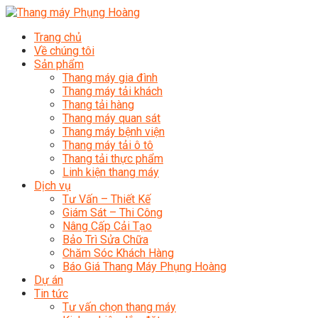
Trang chủ
Về chúng tôi
Sản phẩm
Thang máy gia đình
Thang máy tải khách
Thang tải hàng
Thang máy quan sát
Thang máy bệnh viện
Thang máy tải ô tô
Thang tải thực phẩm
Linh kiện thang máy
Dịch vụ
Tư Vấn – Thiết Kế
Giám Sát – Thi Công
Nâng Cấp Cải Tạo
Bảo Trì Sửa Chữa
Chăm Sóc Khách Hàng
Báo Giá Thang Máy Phụng Hoàng
Dự án
Tin tức
Tư vấn chọn thang máy