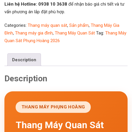
Liên hệ Hotline: 0938 10 3638
để nhận báo giá chi tiết và tư
vấn phương án lắp đặt phù hợp.
Categories:
Thang máy quan sát
,
Sản phẩm
,
Thang Máy Gia
Đình
,
Thang máy gia đình
,
Thang Máy Quan Sát
Tag:
Thang Máy
Quan Sát Phụng Hoàng 2026
Description
Description
THANG MÁY PHỤNG HOÀNG
Thang Máy Quan Sát