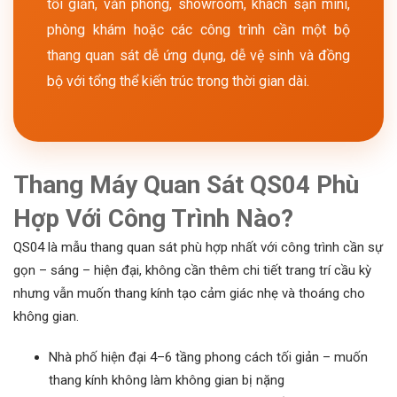
tối giản, văn phòng, showroom, khách sạn mini,
phòng khám hoặc các công trình cần một bộ
thang quan sát dễ ứng dụng, dễ vệ sinh và đồng
bộ với tổng thể kiến trúc trong thời gian dài.
Thang Máy Quan Sát QS04 Phù
Hợp Với Công Trình Nào?
QS04 là mẫu thang quan sát phù hợp nhất với công trình cần sự
gọn – sáng – hiện đại, không cần thêm chi tiết trang trí cầu kỳ
nhưng vẫn muốn thang kính tạo cảm giác nhẹ và thoáng cho
không gian.
Nhà phố hiện đại 4–6 tầng phong cách tối giản – muốn
thang kính không làm không gian bị nặng