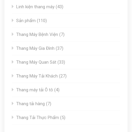
43
Linh kiện thang máy
43
products
110
Sản phẩm
110
products
7
Thang Máy Bệnh Viện
7
products
37
Thang Máy Gia Đình
37
products
33
Thang Máy Quan Sát
33
products
27
Thang Máy Tải Khách
27
products
4
Thang máy tải Ô tô
4
products
7
Thang tải hàng
7
products
5
Thang Tải Thực Phẩm
5
products