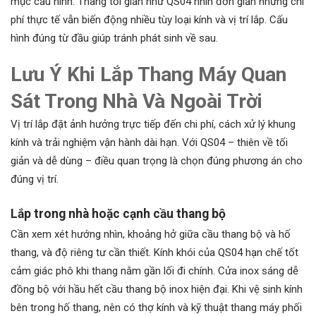
mục cấu hình. Thang tối giản như QS04 nhìn đơn giản nhưng chi
phí thực tế vẫn biến động nhiều tùy loại kính và vị trí lắp. Cấu
hình đúng từ đầu giúp tránh phát sinh về sau.
Lưu Ý Khi Lắp Thang Máy Quan
Sát Trong Nhà Và Ngoài Trời
Vị trí lắp đặt ảnh hưởng trực tiếp đến chi phí, cách xử lý khung
kính và trải nghiệm vận hành dài hạn. Với QS04 – thiên về tối
giản và dễ dùng – điều quan trọng là chọn đúng phương án cho
đúng vị trí.
Lắp trong nhà hoặc cạnh cầu thang bộ
Cần xem xét hướng nhìn, khoảng hở giữa cầu thang bộ và hố
thang, và độ riêng tư cần thiết. Kính khói của QS04 hạn chế tốt
cảm giác phô khi thang nằm gần lối đi chính. Cửa inox sáng dễ
đồng bộ với hầu hết cầu thang bộ inox hiện đại. Khi vệ sinh kính
bên trong hố thang, nên có thợ kính và kỹ thuật thang máy phối