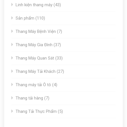
43
Linh kiện thang máy
43
products
110
Sản phẩm
110
products
7
Thang Máy Bệnh Viện
7
products
37
Thang Máy Gia Đình
37
products
33
Thang Máy Quan Sát
33
products
27
Thang Máy Tải Khách
27
products
4
Thang máy tải Ô tô
4
products
7
Thang tải hàng
7
products
5
Thang Tải Thực Phẩm
5
products