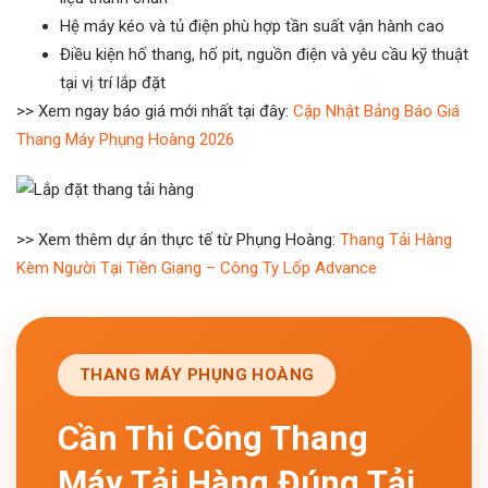
Hệ máy kéo và tủ điện phù hợp tần suất vận hành cao
Điều kiện hố thang, hố pit, nguồn điện và yêu cầu kỹ thuật
tại vị trí lắp đặt
>> Xem ngay báo giá mới nhất tại đây:
Cập Nhật Bảng Báo Giá
Thang Máy Phụng Hoàng 2026
>> Xem thêm dự án thực tế từ Phụng Hoàng:
Thang Tải Hàng
Kèm Người Tại Tiền Giang – Công Ty Lốp Advance
THANG MÁY PHỤNG HOÀNG
Cần Thi Công Thang
Máy Tải Hàng Đúng Tải